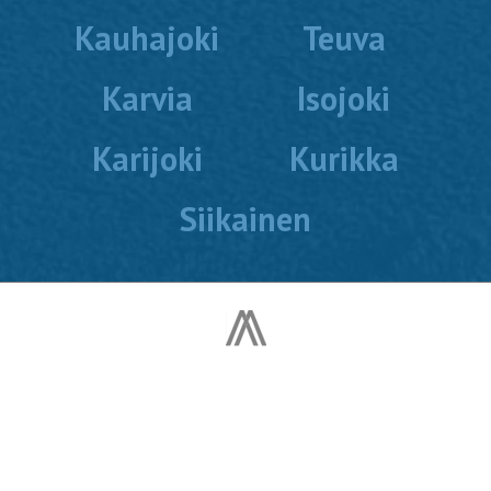
Kauhajoki
Teuva
Karvia
Isojoki
Karijoki
Kurikka
Siikainen