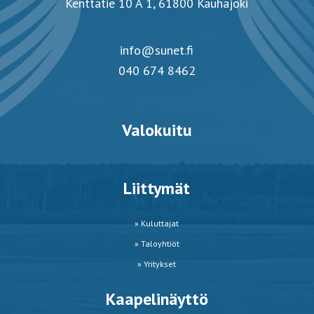
Kenttätie 10 A 1, 61800 Kauhajoki
info@sunet.fi
040 674 8462
Valokuitu
Liittymät
» Kuluttajat
» Taloyhtiöt
» Yritykset
Kaapelinäyttö